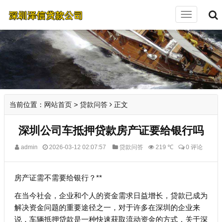
切
换
导
航
当前位置：
网站首页
>
贷款问答
正文
深圳公司车抵押贷款房产证要给银行吗
admin
2026-03-12 02:07:57
贷款问答
219 ℃
0 评论
房产证需不需要给银行？**
在当今社会，企业和个人的资金需求日益增长，贷款已成为
解决资金问题的重要途径之一，对于许多在深圳的企业来
说，车辆抵押贷款是一种快速获取流动资金的方式，关于深