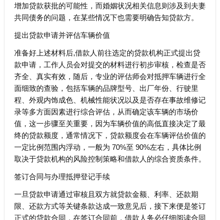
增加贷款获批的可能性，而婚姻状况相关信息则涉及到夫妻
共同债务的问题，在某些情况下也需要明确告知贷款方。
提出贷款申请并评估车辆价值
准备好上述材料后,借款人前往选定的贷款机构正式提出贷
款申请，工作人员会对提交的材料进行初步审核，检查是否
齐全、真实有效，随后，专业的评估师会对抵押车辆进行全
面细致的查验，包括车辆的品牌型号、出厂年份、行驶里
程、外观内饰成色、机械性能状况以及是否存在事故维修记
录等多方面因素进行综合评估，从而确定该车辆的市场价
值，这一步骤至关重要，因为车辆价值的高低直接决定了最
终的贷款额度，通常情况下，贷款额度会在车辆评估价值的
一定比例范围内浮动，一般为 70%至 90%左右，具体比例
取决于贷款机构的风险控制策略和借款人的综合资质条件。
签订合同与办理抵押登记手续
一旦贷款申请通过审核且双方就贷款金额、利率、还款期
限、还款方式等关键条款达成一致意见后，接下来便是签订
正式的贷款合同，在签订合同前，借款人务必仔细阅读合同