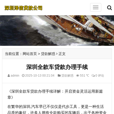
切
换
导
航
当前位置：
网站首页
>
贷款解惑
正文
深圳全款车贷款办理手续
admin
2025-10-13 00:21:04
贷款解惑
551 ℃
0 评论
《深圳全款车贷款办理手续详解：开启资金灵活运用新篇
章》
在繁华的深圳,汽车早已不仅仅是代步工具，更是一种生活
品质的象征，许多人拥有全款购买的车辆后，出于各种资金