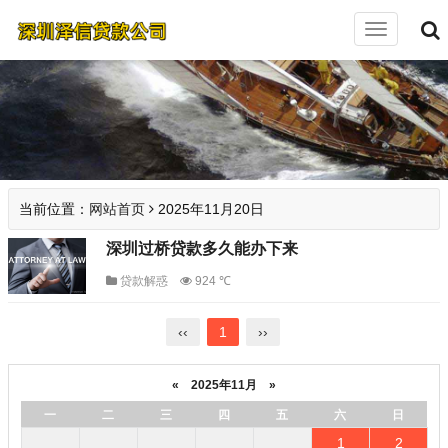
切
换
导
航
当前位置：
网站首页
2025年11月20日
深圳过桥贷款多久能办下来
贷款解惑
924 ℃
‹‹
1
››
«
2025年11月
»
一
二
三
四
五
六
日
1
2